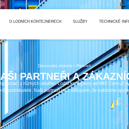
O LODNÍCH KONTEJNERECH
SLUŽBY
TECHNICKÉ IN
Domovská stránka
»
Partneři
AŠI PARTNEŘI A ZÁKAZNÍ
ganizací z různých odvětví. Lodní kontejnery od IMS Cont už vy
enší podnikatelé. Naši partneři jsou důkazem, že nabízíme spoleh