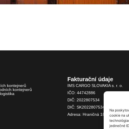
Fakturační údaje
ních kontejnerů
IMS CARGO SLOVAKIA s. r. o.
odních kontejnerů
IČO:
44742886
ogistika
DIČ:
2022807534
DIČ:
SK2022807534
Na poskytov
Adresa:
Hraničná 18 821 05 Brati
cookie na uk
technológia
jedinečné I