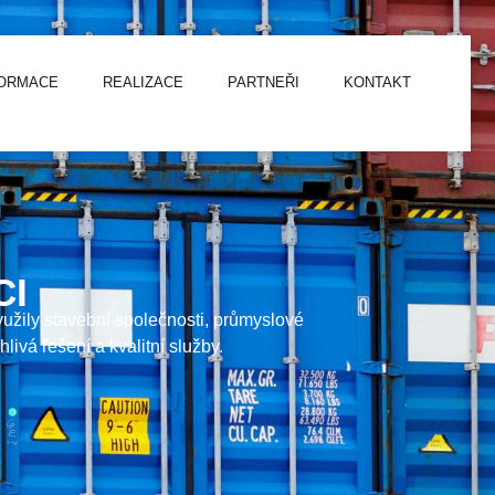
FORMACE
REALIZACE
PARTNEŘI
KONTAKT
CI
užily stavební společnosti, průmyslové
livá řešení a kvalitní služby.