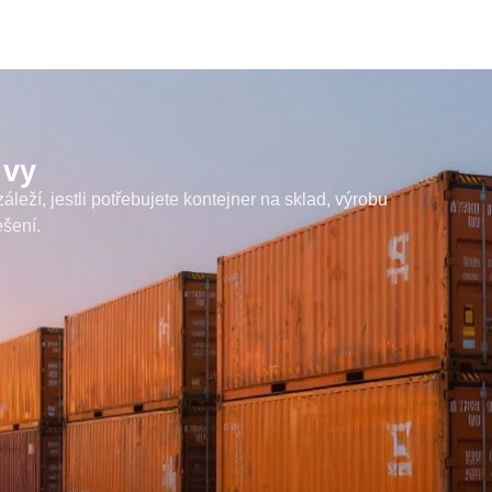
 vy
leží, jestli potřebujete kontejner na sklad, výrobu
ešení.