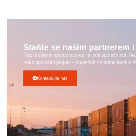
Staňte se naším partnerem i
Rádi budeme spolupracovat i s vaší společností. Nezá
nebo speciální projekt – společně najdeme ideální ř
Kontaktujte nás