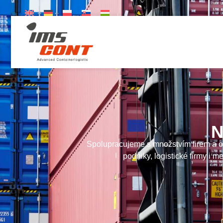
N
Spolupracujeme s množstvím firem a or
podniky, logistické firmy i m